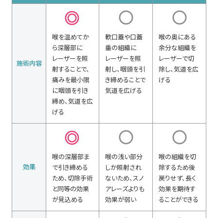
喉を温めてか
軟口蓋や口蓋
喉の奥にある
ら深層部に
垂の組織に
余分な組織を
レーザーを照
レーザーを照
レーザーで切
施術内容
射することで、
射し、咽頭を引
除し、気道を広
痛みを最小限
き締めることで
げる
に咽頭を引き
気道を広げる
締め、気道を広
げる
喉の深層部ま
喉の浅い部分
喉の組織を切
効果
で引き締める
しか照射され
除するため後
ため、切除手術
ないため、スノ
戻りせず、長く
と同等の効果
アレーズよりも
効果を期待す
が見込める
効果が弱い
ることができる