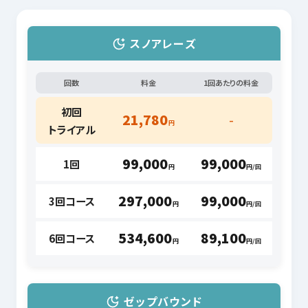
スノアレーズ
回数
料金
1回あたりの料金
初回
21,780
–
円
トライアル
99,000
99,000
1回
円
円/回
297,000
99,000
3回コース
円
円/回
534,600
89,100
6回コース
円
円/回
ゼップバウンド