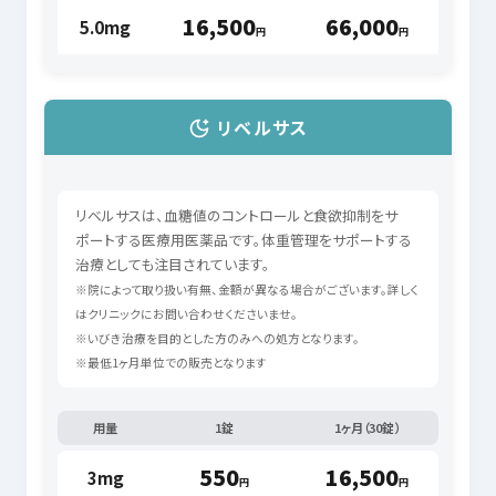
16,500
66,000
5.0mg
円
円
リベルサス
リベルサスは、血糖値のコントロールと食欲抑制をサ
ポートする医療用医薬品です。体重管理をサポートする
治療としても注目されています。
※院によって取り扱い有無、金額が異なる場合がございます。詳しく
はクリニックにお問い合わせくださいませ。
※いびき治療を目的とした方のみへの処方となります。
※最低1ヶ月単位での販売となります
用量
1錠
1ヶ月（30錠）
550
16,500
3mg
円
円