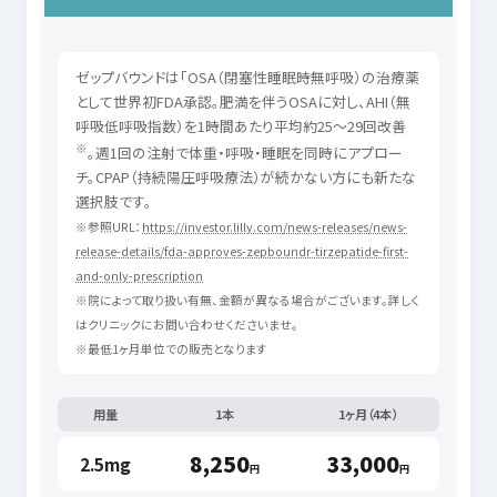
ゼップバウンドは「OSA（閉塞性睡眠時無呼吸）の治療薬
として世界初FDA承認。肥満を伴うOSAに対し、AHI（無
呼吸低呼吸指数）を1時間あたり平均約25〜29回改善
※
。週1回の注射で体重・呼吸・睡眠を同時にアプロー
チ。CPAP（持続陽圧呼吸療法）が続かない方にも新たな
選択肢です。
※参照URL：
https://investor.lilly.com/news-releases/news-
release-details/fda-approves-zepboundr-tirzepatide-first-
and-only-prescription
※院によって取り扱い有無、金額が異なる場合がございます。詳しく
はクリニックにお問い合わせくださいませ。
※最低1ヶ月単位での販売となります
用量
1本
1ヶ月（4本）
8,250
33,000
2.5mg
円
円