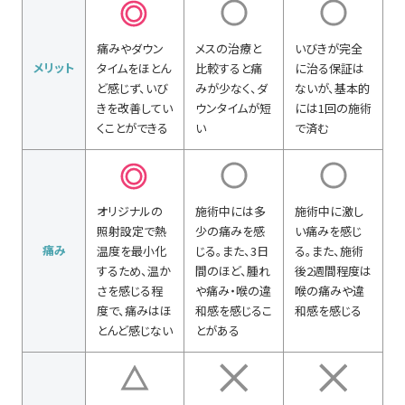
痛みやダウン
メスの治療と
いびきが完全
メリット
タイムをほとん
比較すると痛
に治る保証は
ど感じず、いび
みが少なく、ダ
ないが、基本的
きを改善してい
ウンタイムが短
には1回の施術
くことができる
い
で済む
オリジナルの
施術中には多
施術中に激し
照射設定で熱
少の痛みを感
い痛みを感じ
痛み
温度を最小化
じる。また、3日
る。また、施術
するため、温か
間のほど、腫れ
後2週間程度は
さを感じる程
や痛み・喉の違
喉の痛みや違
度で、痛みはほ
和感を感じるこ
和感を感じる
とんど感じない
とがある