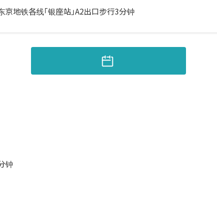
东京地铁各线「银座站」A2出口步行3分钟
分钟