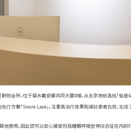
鼾的诊所，位于菊水戴安娜共同大厦8楼，从东京地铁各线「银座站」
方案「Snore Lase」，注重高治疗效果和减轻患者负担，实现
其他费用，因此您可以安心接受包括睡眠呼吸暂停综合征在内的